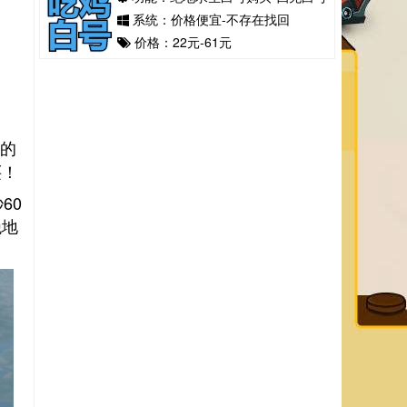
系统：价格便宜-不存在找回
价格：22元-61元
n的
买！
60
绝地