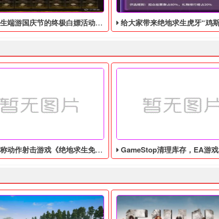
庆节的终极白嫖活动，活动的时间是9月28号到10月10号
给大家带来绝地求生虎牙“鸡斯卡宝典”的福利活动，这次福利活动将于9月17日至1
作射击游戏《绝地求生免费辅助》今日登陆主机平台
GameStop清理库存，EA游戏《圣歌》以1