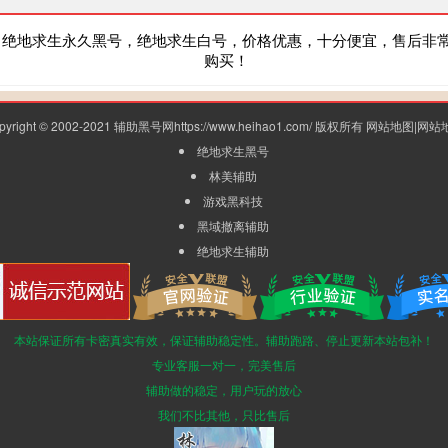
，绝地求生永久黑号，绝地求生白号，价格优惠，十分便宜，售后非
购买！
pyright © 2002-2021 辅助黑号网https://www.heihao1.com/ 版权所有
网站地图
|
网站
绝地求生黑号
林美辅助
游戏黑科技
黑域撤离辅助
绝地求生辅助
本站保证所有卡密真实有效，保证辅助稳定性。辅助跑路、停止更新本站包补！
专业客服一对一，完美售后
辅助做的稳定，用户玩的放心
我们不比其他，只比售后