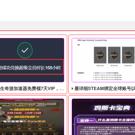
游加速器免费领7天VIP，合计168小时
最详细STEAM绑定全球账号以及老鼠台掉宝攻略，常