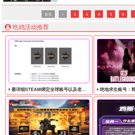
首页
1
2
3
4
5
6
吃鸡活动推荐
最详细STEAM绑定全球账号以及老鼠台掉宝攻略，常见问题解答
绝地求生账号：韩国人气K-pop组合Blac