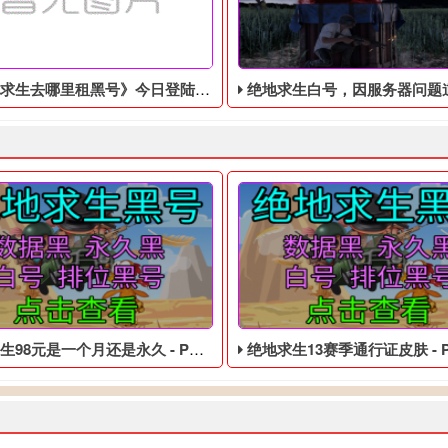
租黑号》今日登陆PS5、Xbox Series X|S和Switch
绝地求生白号，因服务器问题道歉并
元是一个月还是永久 - PUBG免费的临时黑号
绝地求生13赛季通行证皮肤 - PUBG低价