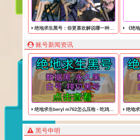
绝地求生黑号：你更喜欢解说哪一种风格呢，JK吗
《绝地求生去哪里
账号新闻资讯
绝地求生beryl m762怎么压枪 - 吃鸡便宜的数据黑号
绝地求生98
黑号申明