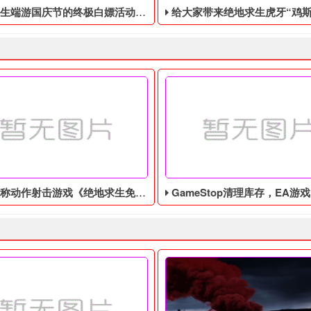
庆节的终极白嫖活动，活动的时间是9月28号到10月10号
给大家带来绝地求生虎牙“鸡斯卡宝典”的福利活动，这次福利活动将于9月17日至1
作射击游戏《绝地求生免费辅助》今日登陆主机平台
GameStop清理库存，EA游戏《圣歌》以1