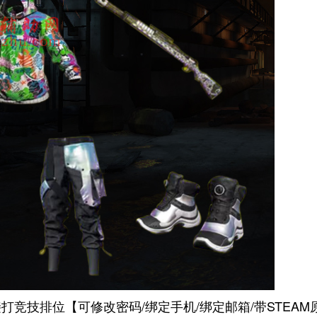
竞技排位【可修改密码/绑定手机/绑定邮箱/带STEAM