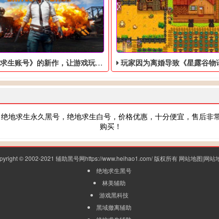
账号​》的新作，让游戏玩家操作大鳄鱼体验生活
玩家因为离婚导致《星露谷物语》的五年存档
，绝地求生永久黑号，绝地求生白号，价格优惠，十分便宜，售后非
购买！
pyright © 2002-2021 辅助黑号网https://www.heihao1.com/ 版权所有
网站地图
|
网站
绝地求生黑号
林美辅助
游戏黑科技
黑域撤离辅助