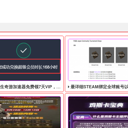
游加速器免费领7天VIP，合计168小时
最详细STEAM绑定全球账号以及老鼠台掉宝攻略，常