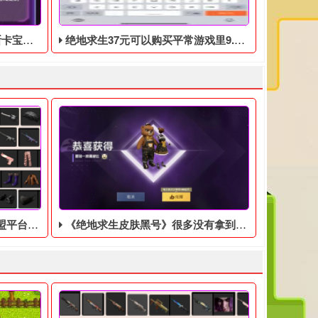
0月17日开始
绝地求生37元可以购买平常游戏里9.9美元的DLC礼包
台好？
《绝地求生皮肤黑号​》很多没有拿到这款皮肤的玩家非常后悔