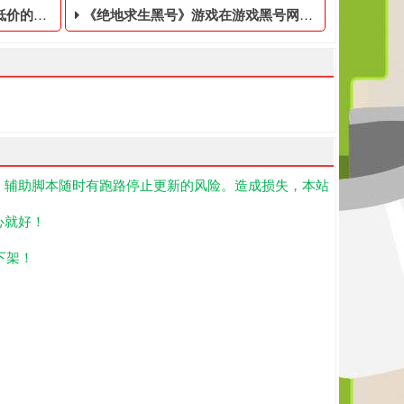
临时黑号
《绝地求生黑号​》游戏在游戏黑号网已上线，这是一款基于回合的战术角色扮演游戏
！辅助脚本随时有跑路停止更新的风险。造成损失，本站
们为大玩家准备了绝地求生免费的账号,PUBG黑号平台等待你的购买
的绝地求生游戏账号,绝地求生绝版cdk商城,我们为大玩家准备了吃
生黑号是指使用非法手段,不正当的消费手段购买的绝地求生游戏账号,
《绝地求生黑号​》游戏在游戏黑号网已上线，这是一款基
心就好！
下架！