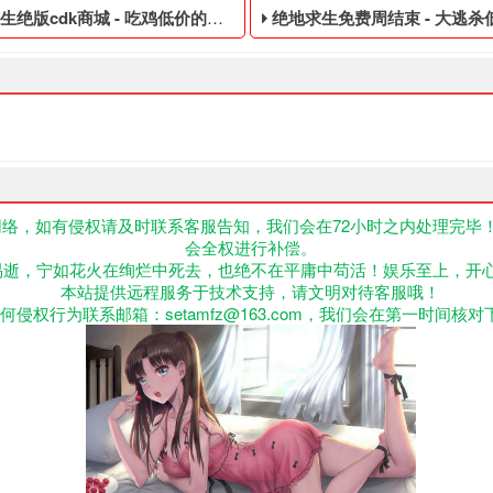
绝版cdk商城 - 吃鸡低价的皮肤黑号
绝地求生免费周结束 - 大逃杀低价的
络，如有侵权请及时联系客服告知，我们会在72小时之内处理完毕
会全权进行补偿。
,不正当的消费手段购买的绝地求生游戏账号,pubg误封怎么解开,我
价的皮肤黑号,绝地求生黑号是指使用非法手段,不正当的消费手段购买
大逃杀低价的临时黑号,绝地求
易逝，宁如花火在绚烂中死去，也绝不在平庸中苟活！娱乐至上，开
本站提供远程服务于技术支持，请文明对待客服哦！
何侵权行为联系邮箱：setamfz@163.com，我们会在第一时间核对