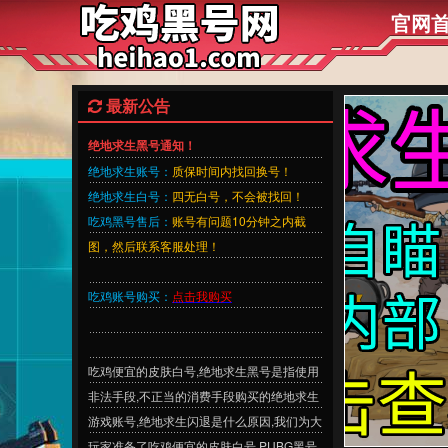
官网
最新公告
绝地求生黑号通知！
绝地求生账号：
质保时间内找回换号！
绝地求生白号：
四无白号，不会被找回！
吃鸡黑号售后：
账号有问题10分钟之内截
图，然后联系客服处理！
吃鸡账号购买：
点击我购买
吃鸡便宜的皮肤白号,绝地求生黑号是指使用
非法手段,不正当的消费手段购买的绝地求生
游戏账号,绝地求生闪退是什么原因,我们为大
玩家准备了吃鸡便宜的皮肤白号,PUBG黑号