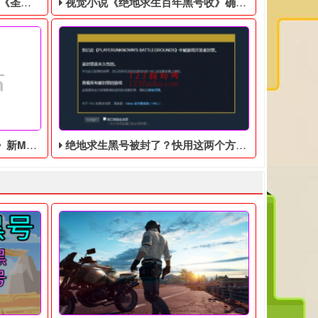
美分售出
视觉小说《绝地求生百年黑号收》确认登陆Switch，特别版售价9350日元
衡和动态季节
绝地求生黑号被封了？快用这两个方法试试
，然后联系客服处理！ 黑号QQ客服： 1600445187
。玩家将操控超自然科学研究组织（SRO）队员“覃舒雅”，前往事
戏零售商GameStop正在清理库存，将EA游戏《圣歌》以1美分的
出版商Idea Factory今日宣布，男孩间友情为主
生黑号大家可能有很多不清楚的地方，所以下面我就给大家进行详细
日期将推迟至2024年4月1日之前，原因是游戏的玩法方面还处于
近日发布了一系列新的MOD，其中包括双持机制、经济平衡和动态
​最近吃鸡非常的火热，很多的玩家都喜欢邀请好友晚