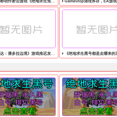
作射击游戏《绝地求生免费辅助》今日登陆主机平台
GameStop清理库存，EA游戏《圣歌》以1
：潘多拉边境》游戏推迟发售，玩法粗糙
《绝地求生黑号都是走哪来的》新MOD集锦发布：双持机制、经济平
 四无白号，不会被找回！ 吃鸡黑号售后： 黑号有问题10分钟之内截图
6年，世界上突然出现了一个巨型的黑洞，科学家们无法解释这个现象
据外媒Kotaku报道，美国游
款游戏非常热门，很多年轻朋友们都非常喜欢排位。但是关于绝地求
人士透露，《阿凡达：潘多拉边境》游戏的开发方育碧公司宣布游戏发售
《绝地求生黑号都是走哪来的》