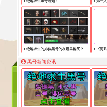
绝地求生黑号通知！
第一人称动
绝地求生的排位黑号的在哪里购买？
《阿凡达
绝地求生黑号： 质保时间内找回换号！ 绝地求生白号：
203
黑号新闻资讯
想必小伙伴们对绝地求生排位的黑号并不陌生吧，这
据消息