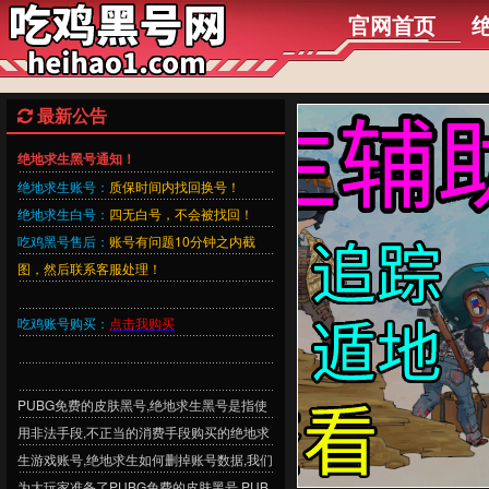
官网首页
最新公告
绝地求生黑号通知！
绝地求生账号：
质保时间内找回换号！
绝地求生白号：
四无白号，不会被找回！
吃鸡黑号售后：
账号有问题10分钟之内截
图，然后联系客服处理！
吃鸡账号购买：
点击我购买
PUBG免费的皮肤黑号,绝地求生黑号是指使
用非法手段,不正当的消费手段购买的绝地求
生游戏账号,绝地求生如何删掉账号数据,我们
为大玩家准备了PUBG免费的皮肤黑号,PUB