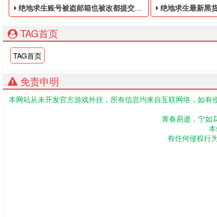
绝地求生账号被盗邮箱也被改都提交了客服什么时候回复 - 吃鸡免费的账号
绝地求生最新黑货箱皮
TAG首页
TAG首页
免责申明
本网站从未开发官方游戏外挂，所有信息均来自互联网络，如有侵
吃鸡免费的账号,绝地求生黑号是指使用非法手段,不正当的消费
吃鸡免费的黑号,
青春易逝，宁如
本
有任何侵权行为联