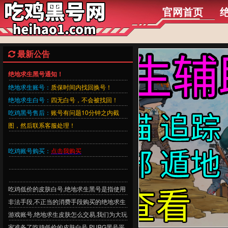
官网首页
最新公告
绝地求生黑号通知！
绝地求生账号：
质保时间内找回换号！
绝地求生白号：
四无白号，不会被找回！
吃鸡黑号售后：
账号有问题10分钟之内截
图，然后联系客服处理！
吃鸡账号购买：
点击我购买
吃鸡低价的皮肤白号,绝地求生黑号是指使用
非法手段,不正当的消费手段购买的绝地求生
游戏账号,绝地求生皮肤怎么交易,我们为大玩
家准备了吃鸡低价的皮肤白号,PUBG黑号平