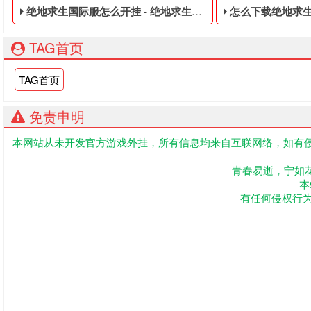
绝地求生国际服怎么开挂 - 绝地求生免费的账号
怎么下载绝地求生 -
TAG首页
TAG首页
免责申明
本网站从未开发官方游戏外挂，所有信息均来自互联网络，如有侵
绝地求生免费的账号,绝地求生黑号是指使用非法手段,不正当的
吃鸡低价的四无白
青春易逝，宁如
本
有任何侵权行为联