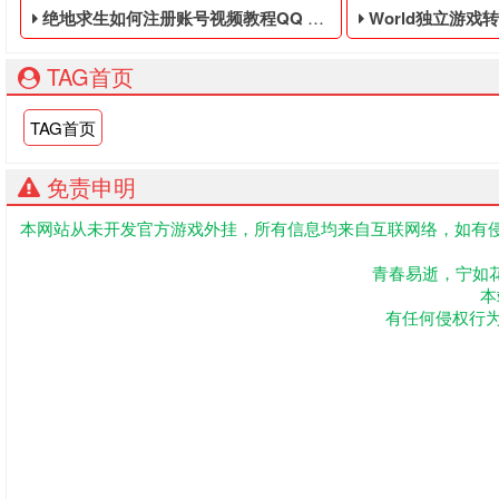
绝地求生如何注册账号视频教程QQ - PUBG免费的皮肤白号
World独立游戏转播活动公开了
TAG首页
TAG首页
免责申明
本网站从未开发官方游戏外挂，所有信息均来自互联网络，如有侵
PUBG免费的皮肤白号,绝地求生黑号是指使用非法手段,不正当
今天凌晨举行的任天
青春易逝，宁如
本
有任何侵权行为联