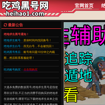
官网首页
最新公告
绝地求生黑号通知！
绝地求生账号：
质保时间内找回换号！
绝地求生白号：
四无白号，不会被找回！
吃鸡黑号售后：
账号有问题10分钟之内截
图，然后联系客服处理！
吃鸡账号购买：
点击我购买
大逃杀免费的数据黑号,绝地求生黑号是指使
用非法手段,不正当的消费手段购买的绝地求
生游戏账号,哪里可以下载绝地求生未来之役
测试服,我们为大玩家准备了大逃杀免费的数