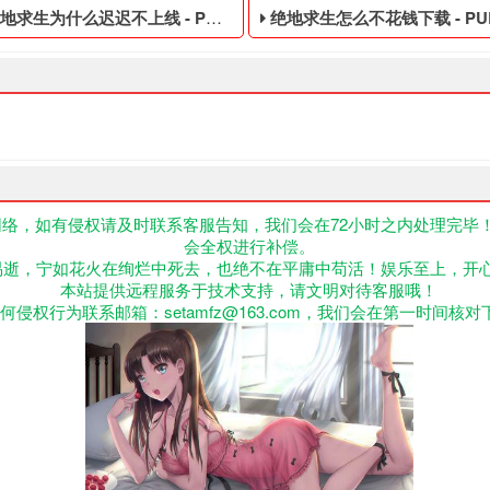
生为什么迟迟不上线 - PUBG低价的黑号
绝地求生怎么不花钱下载 - PUBG免
络，如有侵权请及时联系客服告知，我们会在72小时之内处理完毕
会全权进行补偿。
不正当的消费手段购买的绝地求生游戏账号,绝地求生怎么切换账号,电
G低价的黑号,绝地求生黑号是指使用非法手段,不正当的消费手段购买的
PUBG免费的黑号,绝地求生黑
易逝，宁如花火在绚烂中死去，也绝不在平庸中苟活！娱乐至上，开
本站提供远程服务于技术支持，请文明对待客服哦！
何侵权行为联系邮箱：setamfz@163.com，我们会在第一时间核对