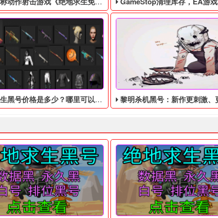
作射击游戏《绝地求生免费辅助》今日登陆主机平台
GameStop清理库存，EA游戏《圣歌》以1
生黑号价格是多少？哪里可以买？
黎明杀机黑号​：新作更刺激、更自由、更讲究配合、更有
 四无白号，不会被找回！ 吃鸡黑号售后： 黑号有问题10分钟之内截图
6年，世界上突然出现了一个巨型的黑洞，科学家们无法解释这个现象
据外媒Kotaku报道，美国游
游戏，这款绝地求生黑号的好玩不仅在于其游戏设定，还在于其游戏
友都对绝地求生黑号​这个游戏非常感兴趣，如果想要尝试体验一下
这款游戏还是延续了前作《黎