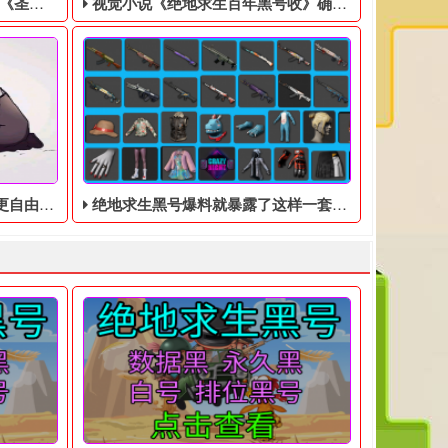
美分售出
视觉小说《绝地求生百年黑号收》确认登陆Switch，特别版售价9350日元
操作难度。
绝地求生黑号爆料就暴露了这样一套皮肤
，然后联系客服处理！ 黑号QQ客服： 1600445187
。玩家将操控超自然科学研究组织（SRO）队员“覃舒雅”，前往事
戏零售商GameStop正在清理库存，将EA游戏《圣歌》以1美分的
出版商Idea Factory今日宣布，男孩间友情为主
画面的设计十分的精妙。这款游戏可以单人玩，可以双人玩也可以
的话，最好的方式就是购买一个绝地求生黑号，就可以正常游戏了。
明杀机黑号》竞技的游戏模式，这次玩家将分别扮演逃亡者和猎人，
相信大家都知道，前两天绝地求生黑号爆料就暴露了这