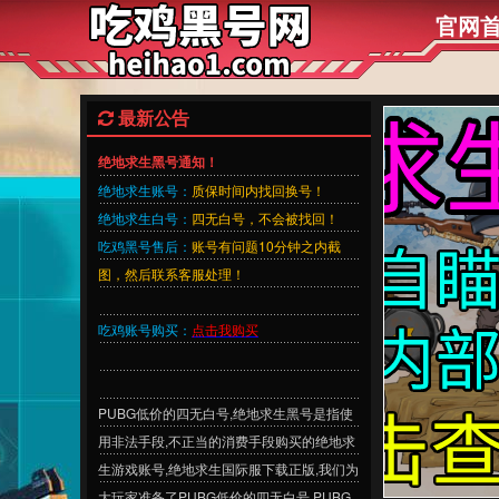
官网
最新公告
绝地求生黑号通知！
绝地求生账号：
质保时间内找回换号！
绝地求生白号：
四无白号，不会被找回！
吃鸡黑号售后：
账号有问题10分钟之内截
图，然后联系客服处理！
吃鸡账号购买：
点击我购买
PUBG低价的四无白号,绝地求生黑号是指使
用非法手段,不正当的消费手段购买的绝地求
生游戏账号,绝地求生国际服下载正版,我们为
大玩家准备了PUBG低价的四无白号,PUBG