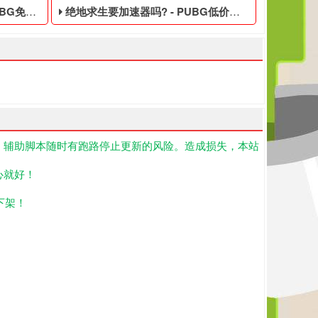
费的黑号
绝地求生要加速器吗? - PUBG低价的数据黑号
！辅助脚本随时有跑路停止更新的风险。造成损失，本站
脑版,我们为大玩家准备了大逃杀免费的黑号,PUBG黑号平台等待你
绝地求生游戏账号,国服绝地求生为什么迟迟不上线,我们为大玩家准备
号是指使用非法手段,不正当的消费手段购买的绝地求生游戏账号,绝地
PUBG低价的数据黑号,绝地求生黑号是指使用非法手段
心就好！
下架！